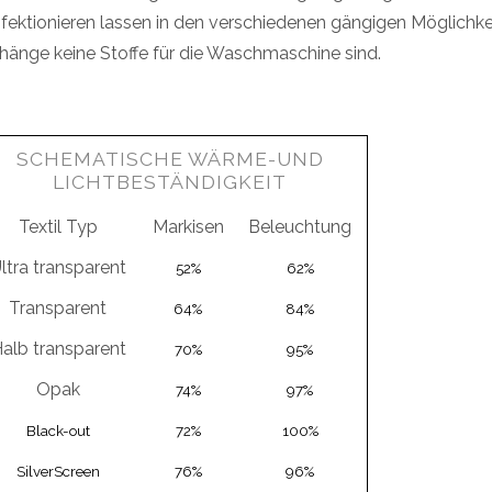
fektionieren lassen in den verschiedenen gängigen Möglichkei
hänge keine Stoffe für die Waschmaschine sind.
SCHEMATISCHE WÄRME-UND
LICHTBESTÄNDIGKEIT
Textil Typ
Markisen
Beleuchtung
ltra transparent
52%
62%
Transparent
64%
84%
alb transparent
70%
95%
Opak
74%
97%
Black-out
72%
100%
SilverScreen
76%
96%