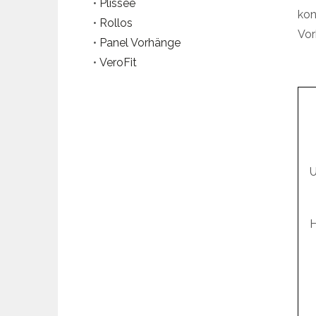
•
Plissee
kon
•
Rollos
Vor
•
Panel Vorhänge
•
VeroFit
U
H