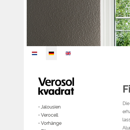
Select your language
F
Die
•
Jalousien
erh
•
Verocell
las
•
Vorhänge
Alu