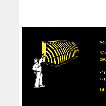
Va
Wei
25
+31
+31
Inf