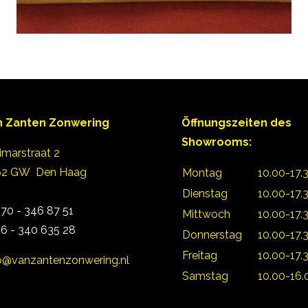
n Zanten Zonwering
Öffnungszeiten des
Showrooms:
marstraat 2
62 GW Den Haag
Montag
10.00-17.
Dienstag
10.00-17.
 70 - 346 87 51
Mittwoch
10.00-17.
 6 - 340 635 28
Donnerstag
10.00-17.
Freitag
10.00-17.
o@vanzantenzonwering.nl
Samstag
10.00-16.